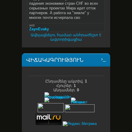
Ավելացնելու համար անհրաժեշտ է
ավտորիզացիա
ՎԻՃԱԿԱԳՐՈՒԹՅՈՒՆ
Ընդամենը ակտիվ.
1
Հյուրեր.
1
Անդամներ.
0