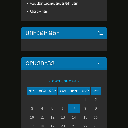
Վավերագրական Ֆիլմեր
ԱռլեԿինո
ՄՈՒՏՔԻ ՁԵՒ
ՕՐԱՑՈՒՅՑ
«
ՕԳՈՍՏՈՍ 2026
»
ԵՐԿ
ԵՐՔ
ՉՈՐ
ՀՆԳ
ՈՒՐԲ
ՇԱԲ
ԿԻՐ
1
2
3
4
5
6
7
8
9
10
11
12
13
14
15
16
17
18
19
20
21
22
23