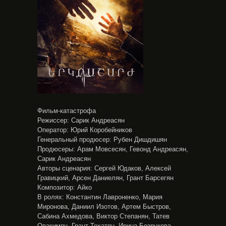
Фильм-катастрофа
Режиссер: Сарик Андреасян
Оператор: Юрий Коробейников
Генеральный продюсер: Рубен Дишдишян
Продюсеры: Арам Мовсесян, Гевонд Андреасян,
Сарик Андреасян
Авторы сценария: Сергей Юдаков, Алексей
Гравицкий, Арсен Даниелян, Грант Барсегян
Композитор: Айко
В ролях: Константин Лавроненко, Мария
Миронова, Даниил Изотов, Артем Быстров,
Сабина Ахмедова, Виктор Степанян, Татев
Овакимян, Грант Тохатян, Ирина Безрукова,