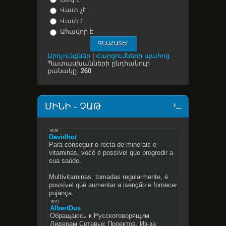
Վատ չէ
Վատ է
Ահավոր է
Արդյունքներ
|
Հարցումների պահոց
Պատասխանների ընդհանուր
քանակը:
260
ՄԻՆԻ - ՉԱԹ