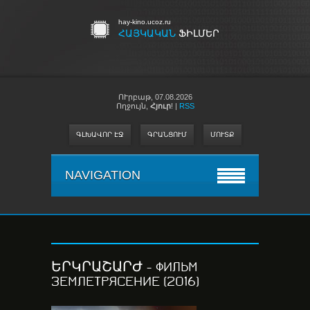
hay-kino.ucoz.ru
ՀԱՅԿԱԿԱՆ
ՖԻԼՄԵՐ
ՈՒրբաթ,
07.08.2026
Ողջույն
,
Հյուր
!
|
RSS
ԳԼԽԱՎՈՐ ԷՋ
ԳՐԱՆՑՈՒՄ
ՄՈՒՏՔ
NAVIGATION
ԵՐԿՐԱՇԱՐԺ - ФИЛЬМ
ЗЕМЛЕТРЯСЕНИЕ (2016)