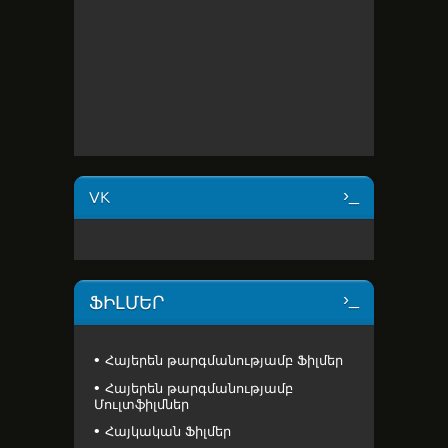
VK
ՖԻԼՄԵՐ
Հայերեն թարգմանությամբ Ֆիլմեր
Հայերեն թարգմանությամբ
Մուլտֆիլմներ
Հայկական Ֆիլմեր