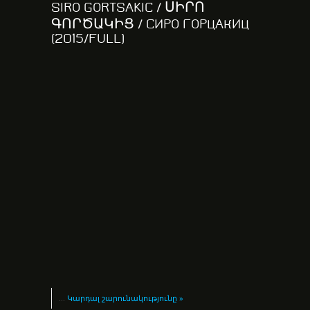
SIRO GORTSAKIC / ՍԻՐՈ
ԳՈՐԾԱԿԻՑ / СИРО ГОРЦАКИЦ
(2015/FULL)
...
Կարդալ շարունակությունը »