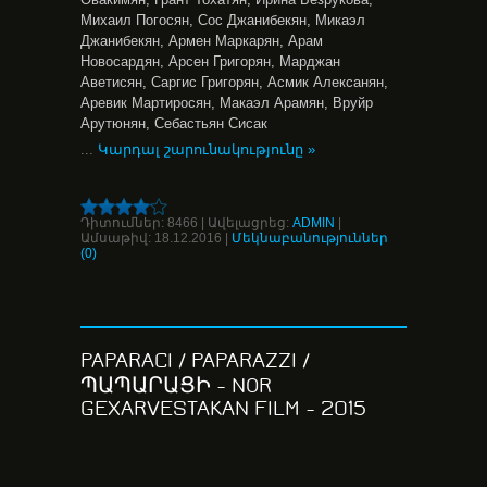
Михаил Погосян, Сос Джанибекян, Микаэл
Джанибекян, Армен Маркарян, Арам
Новосардян, Арсен Григорян, Марджан
Аветисян, Саргис Григорян, Асмик Алексанян,
Аревик Мартиросян, Макаэл Арамян, Вруйр
Арутюнян, Себастьян Сисак
...
Կարդալ շարունակությունը »
Դիտումներ:
8466
|
Ավելացրեց:
ADMIN
|
Ամսաթիվ:
18.12.2016
|
Մեկնաբանություններ
(0)
PAPARACI / PAPARAZZI /
ՊԱՊԱՐԱՑԻ - NOR
GEXARVESTAKAN FILM - 2015