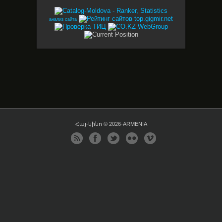
анализ сайта
Հայ-կինո © 2026-ARMENIA