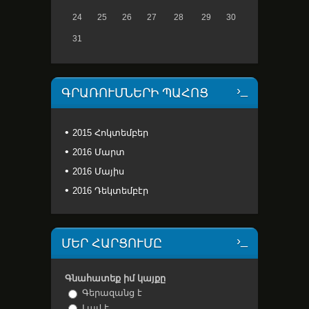
24
25
26
27
28
29
30
31
ԳՐԱՌՈՒՄՆԵՐԻ ՊԱՀՈՑ
2015 Հոկտեմբեր
2016 Մարտ
2016 Մայիս
2016 Դեկտեմբէր
ՄԵՐ ՀԱՐՑՈՒՄԸ
Գնահատեք իմ կայքը
Գերազանց է
Լավ է